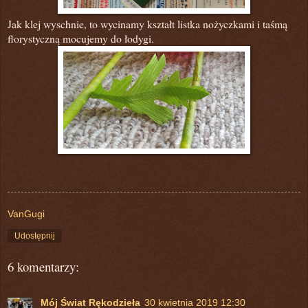
Jak klej wyschnie, to wycinamy kształt listka nożyczkami i taśmą
florystyczną mocujemy do łodygi.
VanGugi
Udostępnij
6 komentarzy:
Mój Świat Rękodzieła
30 kwietnia 2019 12:30