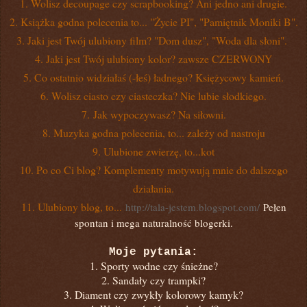
1. Wolisz decoupage czy scrapbooking? Ani jedno ani drugie.
2. Książka godna polecenia to... "Życie PI", "Pamiętnik Moniki B".
3. Jaki jest Twój ulubiony film? "Dom dusz", "Woda dla słoni".
4. Jaki jest Twój ulubiony kolor? zawsze CZERWONY
5. Co ostatnio widziałaś (-łeś) ładnego? Księżycowy kamień.
6. Wolisz ciasto czy ciasteczka? Nie lubie słodkiego.
7.
Jak wypoczywasz? Na siłowni.
8. Muzyka godna polecenia, to... zależy od nastroju
9. Ulubione zwierzę, to...kot
10. Po co Ci blog? Komplementy motywują mnie do dalszego
działania.
11. Ulubiony blog, to...
http://tala-jestem.blogspot.com/
Pełen
spontan i mega naturalność blogerki.
Moje pytania:
1. Sporty wodne czy śnieżne?
2. Sandały czy trampki?
3. Diament czy zwykły kolorowy kamyk?