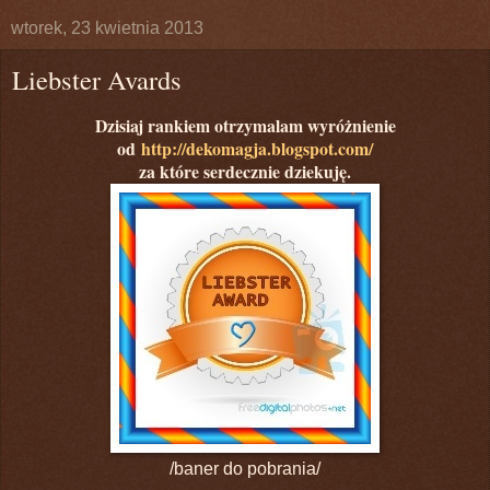
wtorek, 23 kwietnia 2013
Liebster Avards
Dzisiaj rankiem otrzymalam wyróżnienie
od
http://dekomagja.blogspot.com/
za które serdecznie dziekuję.
/baner do pobrania/