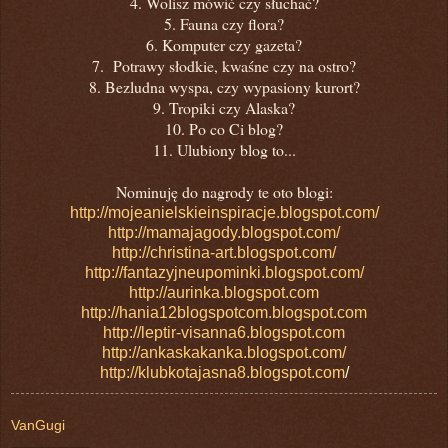
4. Wolisz mówić czy słuchać?
5. Fauna czy flora?
6. Komputer czy gazeta?
7. Potrawy słodkie, kwaśne czy na ostro?
8. Bezludna wyspa, czy wypasiony kurort?
9. Tropiki czy Alaska?
10. Po co Ci blog?
11. Ulubiony blog to...
Nominuję do nagrody te oto blogi:
http://mojeanielskieinspiracje.blogspot.com/
http://mamajagody.blogspot.com/
http://christina-art.blogspot.com/
http://fantazyjneupominki.blogspot.com/
http://aurinka.blogspot.com
http://hania12blogspotcom.blogspot.com
http://leptir-visanna6.blogspot.com
http://ankaskakanka.blogspot.com/
http://klubkotajasna8.blogspot.com
/
VanGugi