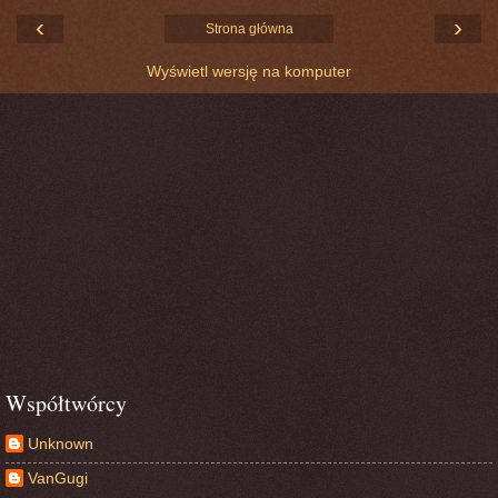
‹
›
Strona główna
Wyświetl wersję na komputer
Współtwórcy
Unknown
VanGugi