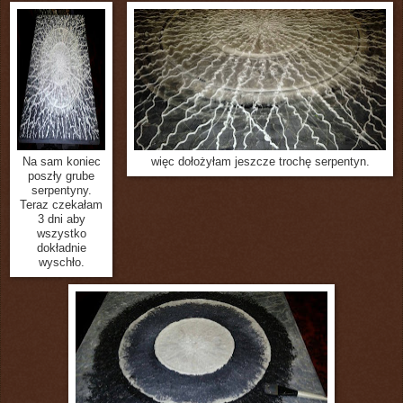
Na sam koniec
więc dołożyłam jeszcze trochę serpentyn.
poszły grube
serpentyny.
Teraz czekałam
3 dni aby
wszystko
dokładnie
wyschło.