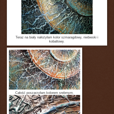
Teraz na biały nałożyłam kolor szmaragdowy, niebieski i
kobaltowy.
Całość poszarzyłam kolorem srebrnym.