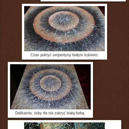
Czas pokryć serpentyny białym kolorem.
Delikatnie, żeby tła nie zakryć białą farbą.