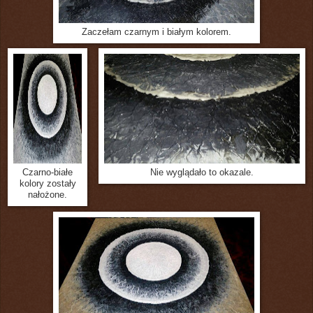
Zaczełam czarnym i białym kolorem.
Czarno-białe
Nie wyglądało to okazale.
kolory zostały
nałożone.