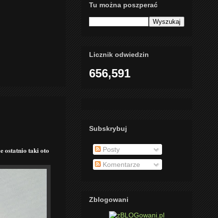
Tu można poszperać
Licznik odwiedzin
656,591
Subskrybuj
Posty
 ostatnio taki oto
Komentarze
Zblogowani