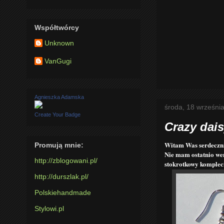
Współtwórcy
Unknown
VanGugi
Agnieszka Adamska
środa, 18 wrześni
Create Your Badge
Crazy dai
Witam Was serdeczni
Promują mnie:
Nie mam ostatnio wen
http://zblogowani.pl/
stokrotkowy komplec
http://durszlak.pl/
Polskiehandmade
Stylowi.pl