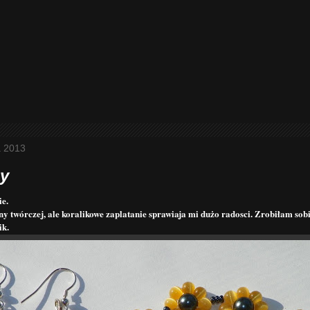
a 2013
sy
e.
y twórczej, ale koralikowe zaplatanie sprawiaja mi dużo radosci. Zrobiłam sobie
ik.