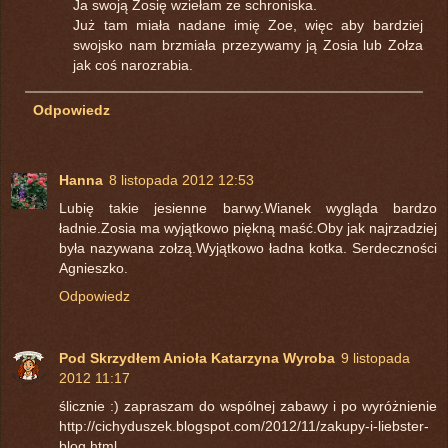
Ja swoją Zosię wziełam ze schroniska.
Już tam miała nadane imię Zoe, więc aby bardziej
swojsko nam brzmiała przezywamy ją Zosia lub Zołza
jak coś narozrabia.
Odpowiedz
Hanna
8 listopada 2012 12:53
Lubię takie jesienne barwy.Wianek wygląda bardzo
ładnie.Zosia ma wyjątkowo piękną maść.Oby jak najrzadziej
była nazywana zołzą.Wyjątkowo ładna kotka. Serdeczności
Agnieszko.
Odpowiedz
Pod Skrzydłem Anioła Katarzyna Wyroba
9 listopada
2012 11:17
ślicznie :) zapraszam do wspólnej zabawy i po wyróżnienie
http://cichyduszek.blogspot.com/2012/11/zakupy-i-liebster-
blog.html