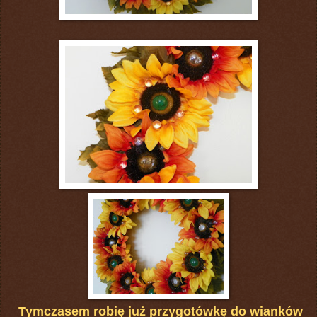
Tymczasem robię już przygotówkę do wianków