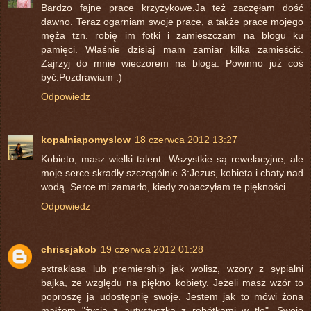
Bardzo fajne prace krzyżykowe.Ja też zaczęłam dość
dawno. Teraz ogarniam swoje prace, a także prace mojego
męża tzn. robię im fotki i zamieszczam na blogu ku
pamięci. Właśnie dzisiaj mam zamiar kilka zamieścić.
Zajrzyj do mnie wieczorem na bloga. Powinno już coś
być.Pozdrawiam :)
Odpowiedz
kopalniapomyslow
18 czerwca 2012 13:27
Kobieto, masz wielki talent. Wszystkie są rewelacyjne, ale
moje serce skradły szczególnie 3:Jezus, kobieta i chaty nad
wodą. Serce mi zamarło, kiedy zobaczyłam te piękności.
Odpowiedz
chrissjakob
19 czerwca 2012 01:28
extraklasa lub premiership jak wolisz, wzory z sypialni
bajka, ze względu na piękno kobiety. Jeżeli masz wzór to
poproszę ja udostępnię swoje. Jestem jak to mówi żona
małżem "życia z autystyczką z robótkami w tle". Swoje